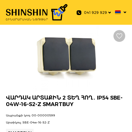
 main content
041 929 929
ՎԱՐԴԱԿ ԱՐՏԱՔԻՆ 2 ՏԵՂ ՀՈՂ․ IP54 SBE-
04W-16-S2-Z SMARTBUY
Ապրանքի կոդ:
00-00000599
Արտիկուլ:
SBE-04w-16-S2-Z