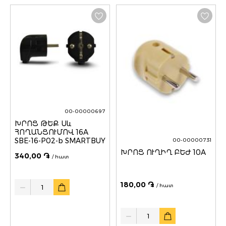
00-00000697
ԽՐՈՑ ԹԵՔ Սև
ՀՈՂԱՆՑՈՒՄՈՎ 16A
SBE-16-P02-b SMARTBUY
00-00000731
ԽՐՈՑ ՈՒՂԻՂ ԲԵԺ 10A
340,00 ֏
/ հատ
Quantity
180,00 ֏
/ հատ
Quantity