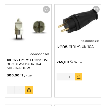
00-00000732
ԽՐՈՑ ՈՒՂԻՂ Սև 10A
00-00000702
ԽՐՈՑ ՈՒՂԻՂ ՍՊԻՏԱԿ
245,00 ֏
/ հատ
ՀՈՂԱՆՑՈՒՄՈՎ 16A
SBE-16-P01-W
SMARTBUY
Quantity
380,00 ֏
/ հատ
Quantity