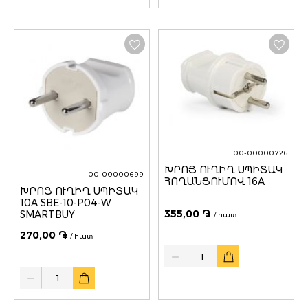
00-00000726
ԽՐՈՑ ՈՒՂԻՂ ՍՊԻՏԱԿ
00-00000699
ՀՈՂԱՆՑՈՒՄՈՎ 16A
ԽՐՈՑ ՈՒՂԻՂ ՍՊԻՏԱԿ
10A SBE-10-P04-W
355,00 ֏
SMARTBUY
/ հատ
270,00 ֏
/ հատ
Quantity
Quantity