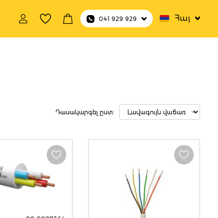
Հայ
041 929 929
 պարագաներ
Դասակարգել ըստ։