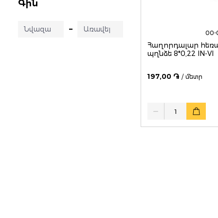
Գին
–
00-
Հաղորդալար հեռ
պղնձե 8*0,22 IN-VI
197,00 ֏
/ մետր
Quantity