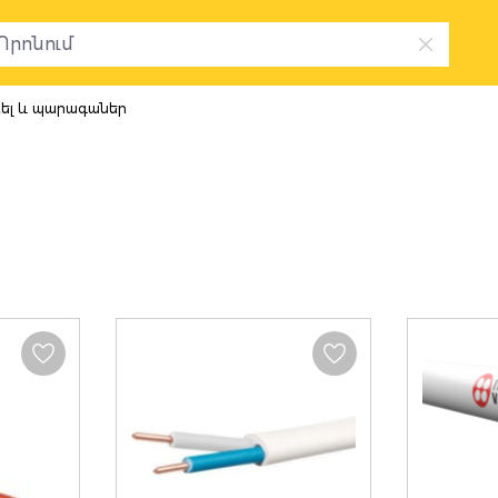
բել և պարագաներ
ին կաբել և