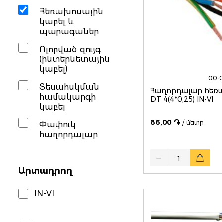
Հեռախոսային
կաբել և
պարագաներ
Ոլորված զույգ
(ինտերնետային
կաբել)
00-
Տեսահսկման
Հաղորդալար հեռ
համակարգի
DT 4(4*0,25) IN-VI
կաբել
86,00 ֏
/ մետր
Փափուկ
հաղորդալար
Quantity
Արտադրող
IN-VI