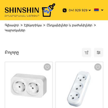
 main content
041 929 929
>
>
>
Գլխավոր
Էլեկտրիկա
Ընդլայնիչներ և բաժանիչներ
Կալոտկաներ
Բոլորը