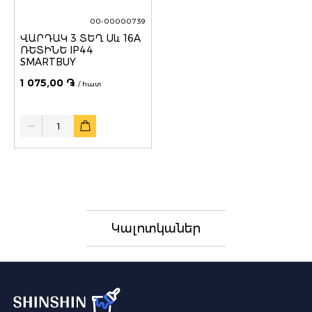
00-00000739
ՎԱՐԴԱԿ 3 ՏԵՂ Սև 16A
ՌԵՏԻՆԵ IP44
SMARTBUY
1 075,00 ֏
/ հատ
Quantity
Կալոտկաներ