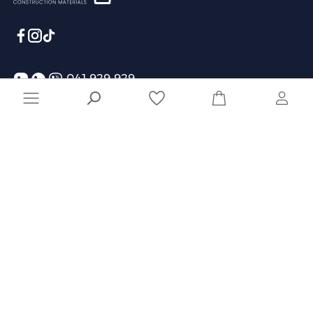
041 929 929
info@shinshin.am
Առաքման ժամեր՝ 10:00-19:00
Ընկերություն
Տեղեկատվություն
Մշակված է
Naghashyan Solutions
-ի կողմից