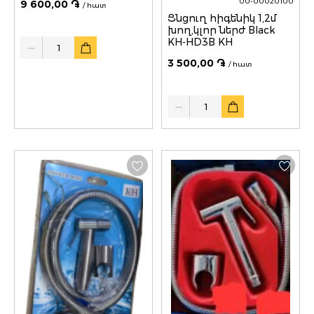
00-00020100
9 600,00 ֏
/ հատ
Ցնցուղ հիգենիկ 1,2մ
խող,կլոր ներժ Black
Quantity
KH-HD3B KH
3 500,00 ֏
/ հատ
Quantity