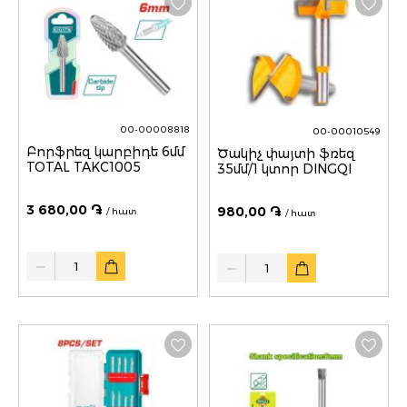
00-00008818
00-00010549
Բորֆրեզ կարբիդե 6մմ
Ծակիչ փայտի ֆռեզ
TOTAL TAKC1005
35մմ/1 կտոր DINGQI
3 680,00 ֏
980,00 ֏
/ հատ
/ հատ
Quantity
Quantity