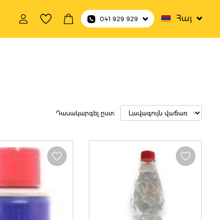
Հայ
041 929 929
ւթեր
Դասակարգել ըստ։