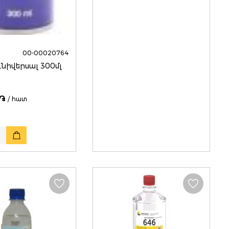
00-00020764
ւնիվերսալ 300մլ
 ֏
/ հատ