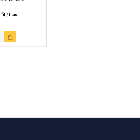
 ֏
/ հատ