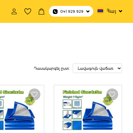
Հայ
041 929 929
շտպանիչ ցա
Դասակարգել ըստ։