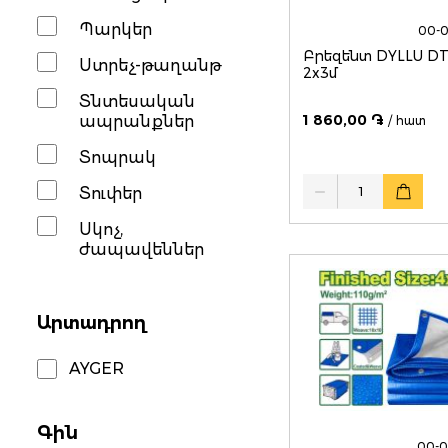
Պարկեր
00-
Բրեզենտ DYLLU D
Ստրեչ-թաղանթ
2x3մ
Տնտեսական
1 860,00 ֏
ապրանքներ
/ հատ
Տոպրակ
Quantity
Տուփեր
Սկոչ,
ժապավեններ
Արտադրող
AYGER
Գին
00-