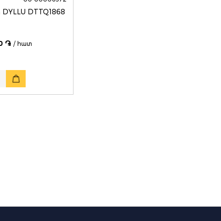
 DYLLU DTTQ1868
0 ֏
/ հատ