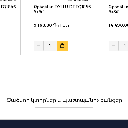
TTQ1846
Բրեզենտ DYLLU DTTQ1856
Բրեզենտ
5x6մ
6x8մ
9 160,00 ֏
14 490,0
/ հատ
Quantity
Quantity
Ծածկող կտորներ և պաշտպանիչ ցանցեր