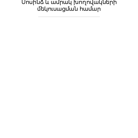
Սոսինձ և ամրակ խողովակների
մեկուսացման համար