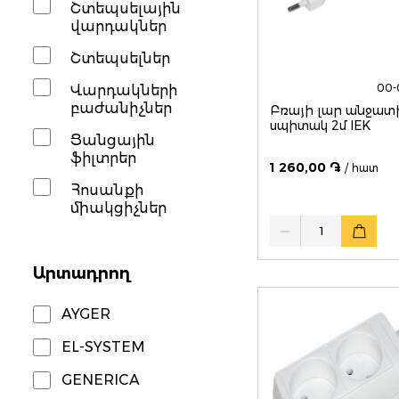
Շտեպսելային
վարդակներ
Շտեպսելներ
00-
Վարդակների
բաժանիչներ
Բռայի լար անջատ
սպիտակ 2մ IEK
Ցանցային
ֆիլտրեր
1 260,00 ֏
/ հատ
Հոսանքի
միակցիչներ
Quantity
Արտադրող
AYGER
EL-SYSTEM
GENERICA