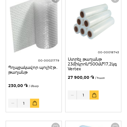
00-00018743
Ստրեչ թաղանթ
00-00021779
23միկրոն*500մմ*17,2կգ
Պղպջակավոր պոլիէթ․
Vertex
թաղանթ
27 900,00 ֏
/ հատ
230,00 ֏
/ մետր
Quantity
Quantity