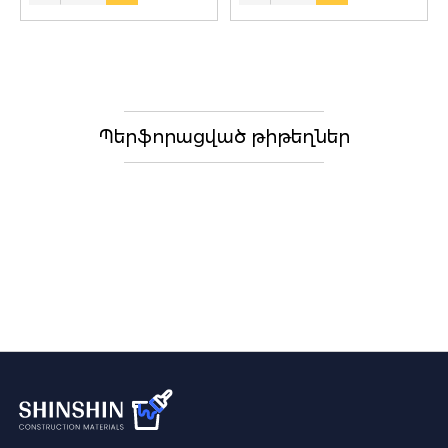
Պերֆորացված թիթեղներ