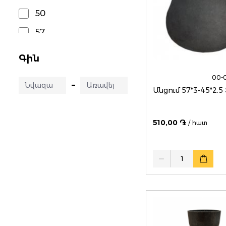
50
57
65
Գին
76
00-
–
89
Ա
108
510,00 ֏
/ հատ
159
219
Quantity