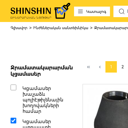
 to search
Skip to main navigation
Կատալոգ
>
>
Գլխավոր
Ինժեներական սանտեխնիկա
Ջրամատակարարմ
Կցամասեր
1
2
Ջրամատակարարման
կցամասեր
Կցամասեր
խաչաձև
պոլիէթիլենային
խողովակների
համար
Կցամասեր
պողպատե