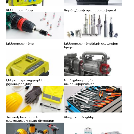
Գեներատորներ
Գործիքների պահեստավորում
Էլեկտրագործիք
Էլեկտրագործիքների սպառվող
նյութեր
Էներգիայի աղբյուրներ և
Կոմպրեսորային
լիցքավորիչներ
սարքավորումներ
Հատուկ հագուստ և
Ձեռքի գործիքներ
պաշտպանության միջոցներ