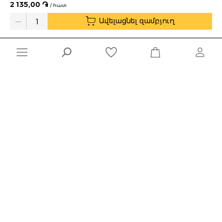
2 135,00 ֏
/ հատ
Առաքման ժամեր՝ 10:00-19:00
Ավելացնել զամբյուղ
Quantity
Ընկերություն
Տեղեկատվություն
Մշակված է
Naghashyan Solutions
-ի կողմից