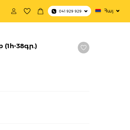
Հայ
041 929 929
p (1հ-38գր.)