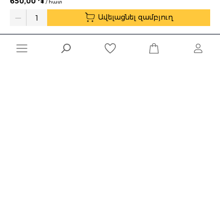
650,00 ֏
/ հատ
Առաքման ժամեր՝ 10:00-19:00
Ավելացնել զամբյուղ
Quantity
Ընկերություն
Տեղեկատվություն
Մշակված է
Naghashyan Solutions
-ի կողմից