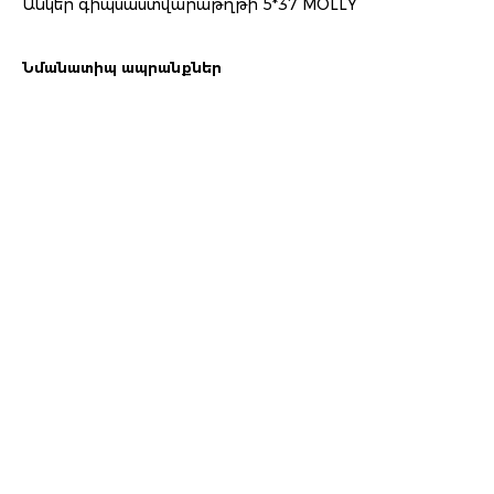
Անկեր գիպսաստվարաթղթի 5*37 MOLLY
Նմանատիպ ապրանքներ