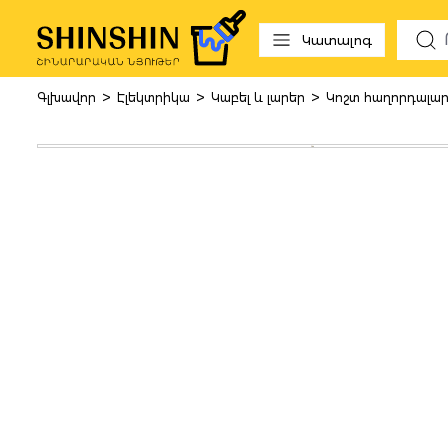
 to search
Skip to main navigation
Կատալոգ
>
>
>
Գլխավոր
Էլեկտրիկա
Կաբել և լարեր
Կոշտ հաղորդալա