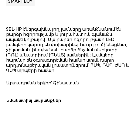
SMARTBUY
SBL-HP էներգախնայող լամպերը առանձնանում են
բարձր հզորությամբ և յուրահատուկ գլանաձև
ապակե կոլբայով։ Այս բարձր հզորությամբ LED
լամպերը կարող են փոխարինել հզոր լյումինեսցենտ,
շիկացման, ինչպես նաև բարձր ճնշման մերկուրի
(ԴՌԼ) և նատրիում (ԴՆԱՏ) լամպերին։ Լամպերը
հարմար են օգտագործման համար ստանդարտ
արդյունաբերական լուսատուներում՝ ՀՍՊ, ՌՍՊ, ԺՍՊ և
ԳՍՊ տիպերի համար։
Արտադրման երկիր՝ Չինաստան
Նմանատիպ ապրանքներ