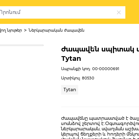
>
ղ նյութեր
Ներկարարական ժապավեն
ժապավեն սպիտակ ս
Tytan
Ապրանքի կոդ:
00-00000691
Արտիկուլ:
80530
Tytan
Ժապավենը պատրաստված է ծալքա
սոսնձով շերտով է։Օգտագործվո
ներկարարական, սվաղման աշխ
կերպով ճեղքերի և հոդերի մեկո