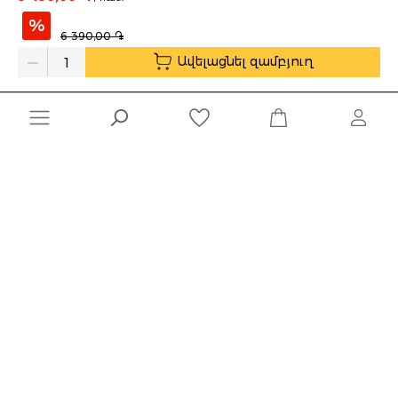
info@shinshin.am
%
6 390,00 ֏
Առաքման ժամեր՝ 10:00-19:00
Ավելացնել զամբյուղ
Quantity
Ընկերություն
Տեղեկատվություն
Մշակված է
Naghashyan Solutions
-ի կողմից