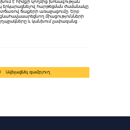
նխում է հիմքի կողմից խոնավության
սկ երկարացնելով հարթեցման ժամանակը
ատճառով ճաքերի առաջացումը: Երբ
նքնահավասարեցնող միացությունների
 պղպջակները և կանխում չափազանց
Ավելացնել զամբյուղ