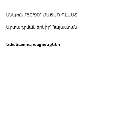
Անկյուն F50*90° ՄԱՅԵՌ ՊԼԱՍՏ
Արտադրման երկիր՝ Հայաստան
Նմանատիպ ապրանքներ