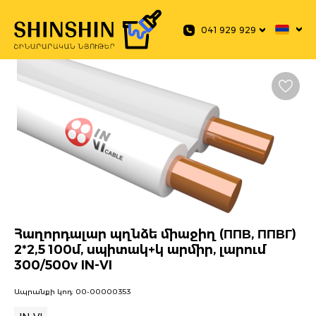
 main content
041 929 929
Հաղորդալար պղնձե միաջիղ (ППВ, ППВГ)
2*2,5 100մ, սպիտակ+կ արմիր, լարում
300/500v IN-VI
Ապրանքի կոդ:
00-00000353