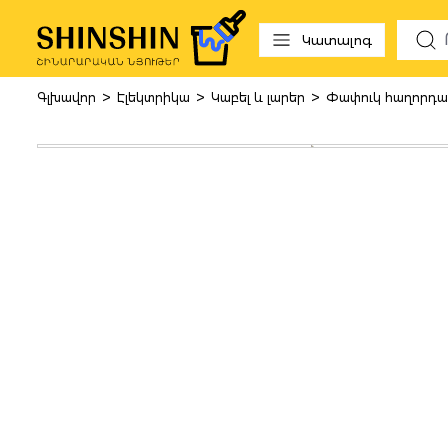
 to search
Skip to main navigation
Կատալոգ
>
>
>
Գլխավոր
Էլեկտրիկա
Կաբել և լարեր
Փափուկ հաղորդա