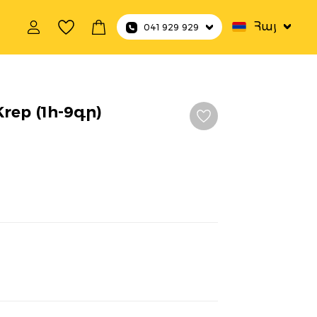
Հայ
041 929 929
rep (1h-9գր)